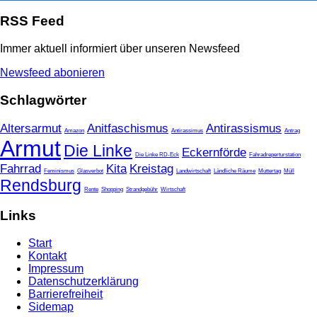
RSS Feed
Immer aktuell informiert über unseren Newsfeed
Newsfeed abonieren
Schlagwörter
Altersarmut
Anitfaschismus
Antirassismus
Amazon
Antirassimus
Antrag
Armut
Die Linke
Eckernförde
Die Linke RD-Eck
Fahradreperturstation
Fahrrad
Kita
Kreistag
Feminismus
Glasverbot
Landwirtschaft
Ländliche Räume
Muttertag
Müll
Rendsburg
Rente
Shopping
Strandgebühr
Wirtschaft
Links
Start
Kontakt
Impressum
Datenschutzerklärung
Barrierefreiheit
Sidemap