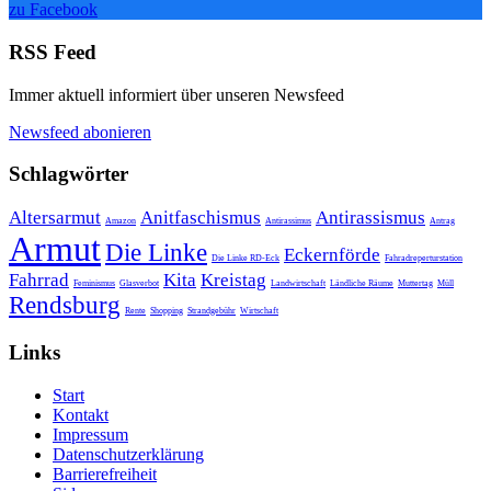
zu Facebook
RSS Feed
Immer aktuell informiert über unseren Newsfeed
Newsfeed abonieren
Schlagwörter
Altersarmut
Anitfaschismus
Antirassismus
Amazon
Antirassimus
Antrag
Armut
Die Linke
Eckernförde
Die Linke RD-Eck
Fahradreperturstation
Fahrrad
Kita
Kreistag
Feminismus
Glasverbot
Landwirtschaft
Ländliche Räume
Muttertag
Müll
Rendsburg
Rente
Shopping
Strandgebühr
Wirtschaft
Links
Start
Kontakt
Impressum
Datenschutzerklärung
Barrierefreiheit