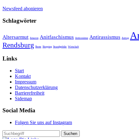
Newsfeed abonieren
Schlagwörter
A
Altersarmut
Anitfaschismus
Antirassismus
Amazon
Antirassimus
Antrag
Rendsburg
Rente
Shopping
Strandgebühr
Wirtschaft
Links
Start
Kontakt
Impressum
Datenschutzerklärung
Barrierefreiheit
Sidemap
Social Media
Folgen Sie uns auf Instagram
Suchen