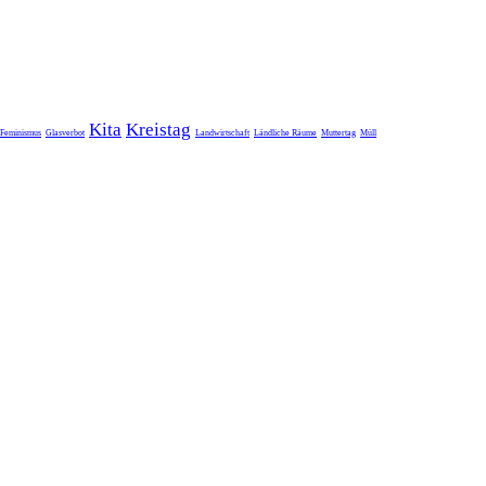
Kita
Kreistag
Feminismus
Glasverbot
Landwirtschaft
Ländliche Räume
Muttertag
Müll