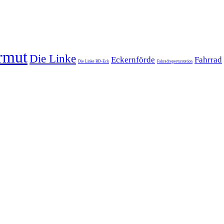
rmut
Die Linke
Eckernförde
Fahrrad
Die Linke RD-Eck
Fahradreperturstation