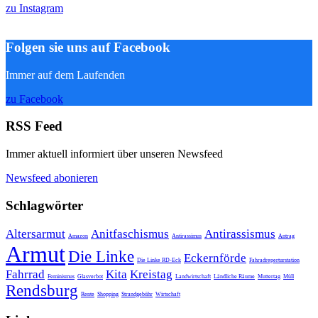
zu Instagram
Folgen sie uns auf Facebook
Immer auf dem Laufenden
zu Facebook
RSS Feed
Immer aktuell informiert über unseren Newsfeed
Newsfeed abonieren
Schlagwörter
Altersarmut
Anitfaschismus
Antirassismus
Amazon
Antirassimus
Antrag
Armut
Die Linke
Eckernförde
Die Linke RD-Eck
Fahradreperturstation
Fahrrad
Kita
Kreistag
Feminismus
Glasverbot
Landwirtschaft
Ländliche Räume
Muttertag
Müll
Rendsburg
Rente
Shopping
Strandgebühr
Wirtschaft