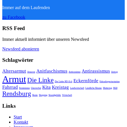
Immer auf dem Laufenden
zu Facebook
RSS Feed
Immer aktuell informiert über unseren Newsfeed
Newsfeed abonieren
Schlagwörter
Altersarmut
Anitfaschismus
Antirassismus
Amazon
Antirassimus
Antrag
Armut
Die Linke
Eckernförde
Die Linke RD-Eck
Fahradreperturstation
Fahrrad
Kita
Kreistag
Feminismus
Glasverbot
Landwirtschaft
Ländliche Räume
Muttertag
Müll
Rendsburg
Rente
Shopping
Strandgebühr
Wirtschaft
Links
Start
Kontakt