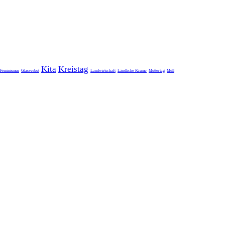
Kita
Kreistag
Feminismus
Glasverbot
Landwirtschaft
Ländliche Räume
Muttertag
Müll