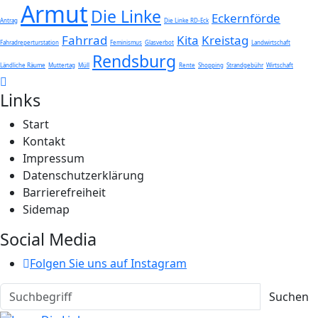
Armut
Die Linke
Eckernförde
Antrag
Die Linke RD-Eck
Fahrrad
Kita
Kreistag
Fahradreperturstation
Feminismus
Glasverbot
Landwirtschaft
Rendsburg
Ländliche Räume
Muttertag
Müll
Rente
Shopping
Strandgebühr
Wirtschaft
Links
Start
Kontakt
Impressum
Datenschutzerklärung
Barrierefreiheit
Sidemap
Social Media
Folgen Sie uns auf Instagram
Suchen