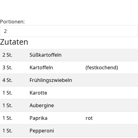
Portionen:
Zutaten
2
St.
Süßkartoffeln
3
St.
Kartoffeln
(festkochend)
4
St.
Frühlingszwiebeln
1
St.
Karotte
1
St.
Aubergine
1
St.
Paprika
rot
1
St.
Pepperoni