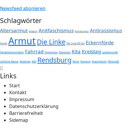
Newsfeed abonieren
Schlagwörter
Altersarmut
Anitfaschismus
Antirassismus
Amazon
Antirassimus
Armut
Die Linke
Eckernförde
Antrag
Die Linke RD-Eck
Fahrrad
Kita
Kreistag
Fahradreperturstation
Feminismus
Glasverbot
Landwirtschaft
Rendsburg
Ländliche Räume
Muttertag
Müll
Rente
Shopping
Strandgebühr
Wirtschaft
Links
Start
Kontakt
Impressum
Datenschutzerklärung
Barrierefreiheit
Sidemap