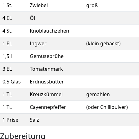
1
St.
Zwiebel
groß
4
EL
Öl
4
St.
Knoblauchzehen
1
EL
Ingwer
(klein gehackt)
1,5
l
Gemüsebrühe
3
EL
Tomatenmark
0,5
Glas
Erdnussbutter
1
TL
Kreuzkümmel
gemahlen
1
TL
Cayennepfeffer
(oder Chillipulver)
1
Prise
Salz
Zubereitung