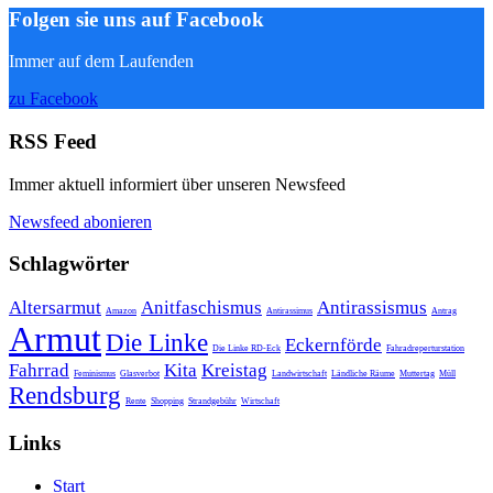
Folgen sie uns auf Facebook
Immer auf dem Laufenden
zu Facebook
RSS Feed
Immer aktuell informiert über unseren Newsfeed
Newsfeed abonieren
Schlagwörter
Altersarmut
Anitfaschismus
Antirassismus
Amazon
Antirassimus
Antrag
Armut
Die Linke
Eckernförde
Die Linke RD-Eck
Fahradreperturstation
Fahrrad
Kita
Kreistag
Feminismus
Glasverbot
Landwirtschaft
Ländliche Räume
Muttertag
Müll
Rendsburg
Rente
Shopping
Strandgebühr
Wirtschaft
Links
Start