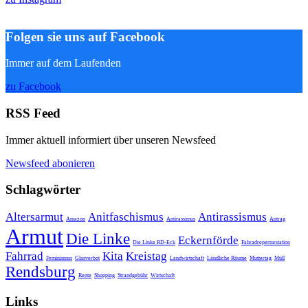
Folgen sie uns auf Facebook
Immer auf dem Laufenden
zu Facebook
RSS Feed
Immer aktuell informiert über unseren Newsfeed
Newsfeed abonieren
Schlagwörter
Altersarmut
Anitfaschismus
Antirassismus
Amazon
Antirassimus
Antrag
Armut
Die Linke
Eckernförde
Die Linke RD-Eck
Fahradreperturstation
Fahrrad
Kita
Kreistag
Feminismus
Glasverbot
Landwirtschaft
Ländliche Räume
Muttertag
Müll
Rendsburg
Rente
Shopping
Strandgebühr
Wirtschaft
Links