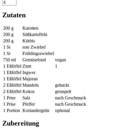
Zutaten
200
g
Karotten
200
g
Süßkartoffeln
200
g
Kürbis
1
St
rote Zwiebel
1
St
Frühlingszwiebel
750
ml
Gemüsefond
vegan
1
Eßlöffel
Zimt
1
1
Eßlöffel
Ingwer
1
Eßlöffel
Majoran
2
Eßlöffel
Mandeln
gehackt
2
Eßlöffel
Kokos
geraspelt
1
Prise
Salz
nach Geschmack
1
Prise
Pfeffer
nach Geschmack
1
Portion
Koriandergrün
optional
Zubereitung