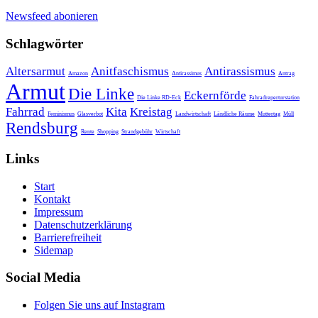
Newsfeed abonieren
Schlagwörter
Altersarmut
Anitfaschismus
Antirassismus
Amazon
Antirassimus
Antrag
Armut
Die Linke
Eckernförde
Die Linke RD-Eck
Fahradreperturstation
Fahrrad
Kita
Kreistag
Feminismus
Glasverbot
Landwirtschaft
Ländliche Räume
Muttertag
Müll
Rendsburg
Rente
Shopping
Strandgebühr
Wirtschaft
Links
Start
Kontakt
Impressum
Datenschutzerklärung
Barrierefreiheit
Sidemap
Social Media
Folgen Sie uns auf Instagram