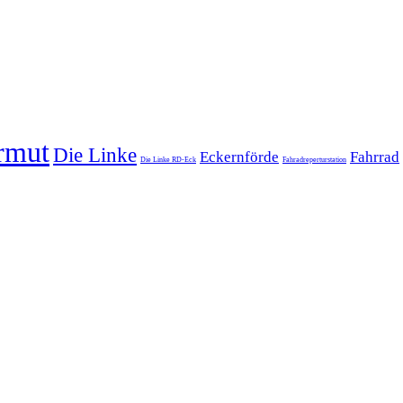
rmut
Die Linke
Eckernförde
Fahrrad
Die Linke RD-Eck
Fahradreperturstation