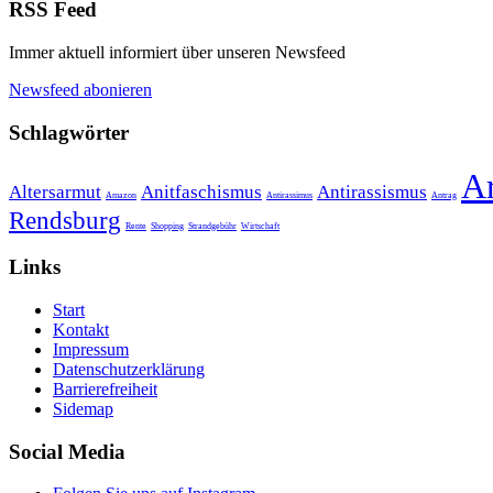
RSS Feed
Immer aktuell informiert über unseren Newsfeed
Newsfeed abonieren
Schlagwörter
A
Altersarmut
Anitfaschismus
Antirassismus
Amazon
Antirassimus
Antrag
Rendsburg
Rente
Shopping
Strandgebühr
Wirtschaft
Links
Start
Kontakt
Impressum
Datenschutzerklärung
Barrierefreiheit
Sidemap
Social Media