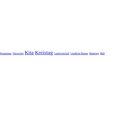
Kita
Kreistag
Feminismus
Glasverbot
Landwirtschaft
Ländliche Räume
Muttertag
Müll