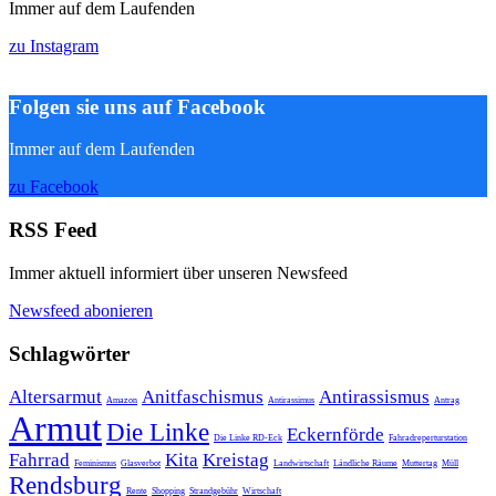
Immer auf dem Laufenden
zu Instagram
Folgen sie uns auf Facebook
Immer auf dem Laufenden
zu Facebook
RSS Feed
Immer aktuell informiert über unseren Newsfeed
Newsfeed abonieren
Schlagwörter
Altersarmut
Anitfaschismus
Antirassismus
Amazon
Antirassimus
Antrag
Armut
Die Linke
Eckernförde
Die Linke RD-Eck
Fahradreperturstation
Fahrrad
Kita
Kreistag
Feminismus
Glasverbot
Landwirtschaft
Ländliche Räume
Muttertag
Müll
Rendsburg
Rente
Shopping
Strandgebühr
Wirtschaft