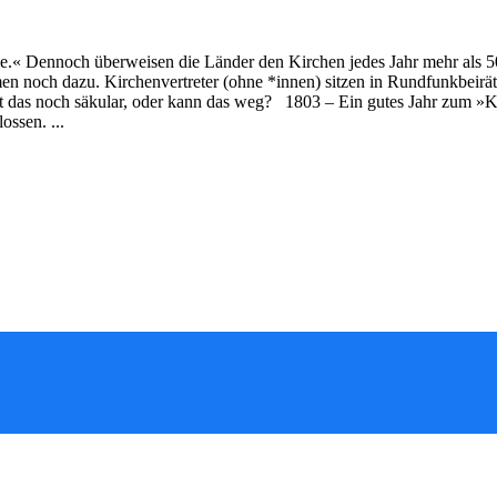
rche.« Dennoch überweisen die Länder den Kirchen jedes Jahr mehr als 5
mmen noch dazu. Kirchenvertreter (ohne *innen) sitzen in Rundfunkbeirä
t das noch säkular, oder kann das weg? 1803 – Ein gutes Jahr zum »Ko
ssen. ...