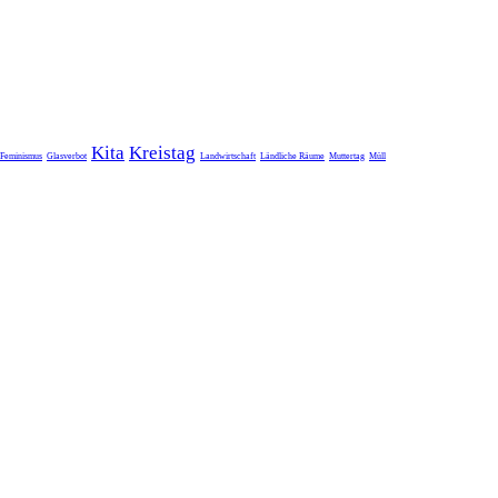
Kita
Kreistag
Feminismus
Glasverbot
Landwirtschaft
Ländliche Räume
Muttertag
Müll