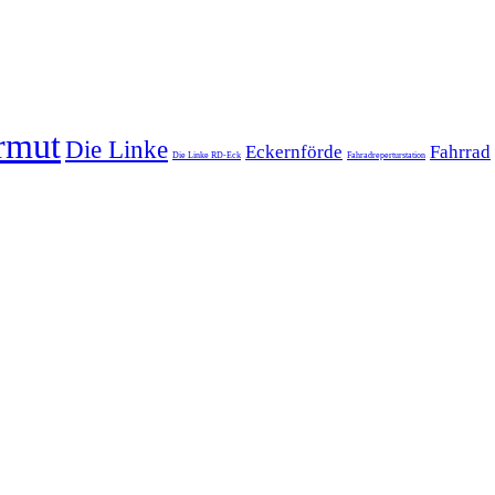
rmut
Die Linke
Eckernförde
Fahrrad
Die Linke RD-Eck
Fahradreperturstation