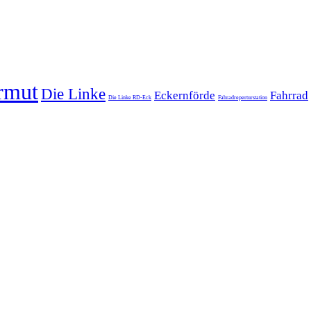
rmut
Die Linke
Eckernförde
Fahrrad
Die Linke RD-Eck
Fahradreperturstation