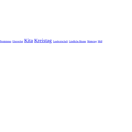
Kita
Kreistag
Feminismus
Glasverbot
Landwirtschaft
Ländliche Räume
Muttertag
Müll