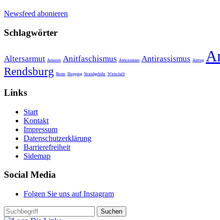
Newsfeed abonieren
Schlagwörter
A
Altersarmut
Anitfaschismus
Antirassismus
Amazon
Antirassimus
Antrag
Rendsburg
Rente
Shopping
Strandgebühr
Wirtschaft
Links
Start
Kontakt
Impressum
Datenschutzerklärung
Barrierefreiheit
Sidemap
Social Media
Folgen Sie uns auf Instagram
Suchen