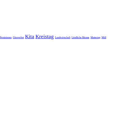
Kita
Kreistag
Feminismus
Glasverbot
Landwirtschaft
Ländliche Räume
Muttertag
Müll