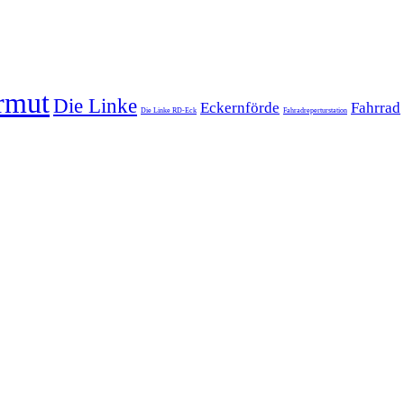
rmut
Die Linke
Eckernförde
Fahrrad
Die Linke RD-Eck
Fahradreperturstation