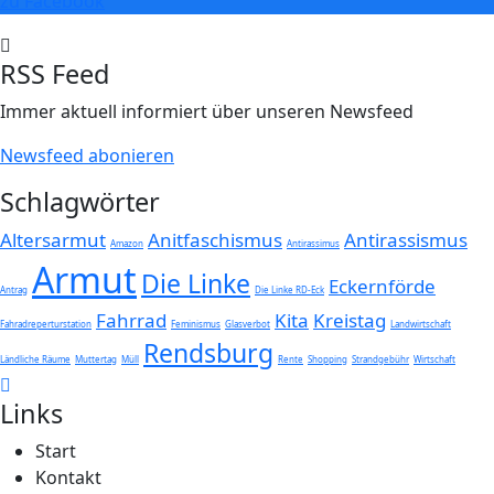
zu Facebook
RSS Feed
Immer aktuell informiert über unseren Newsfeed
Newsfeed abonieren
Schlagwörter
Altersarmut
Anitfaschismus
Antirassismus
Amazon
Antirassimus
Armut
Die Linke
Eckernförde
Antrag
Die Linke RD-Eck
Fahrrad
Kita
Kreistag
Fahradreperturstation
Feminismus
Glasverbot
Landwirtschaft
Rendsburg
Ländliche Räume
Muttertag
Müll
Rente
Shopping
Strandgebühr
Wirtschaft
Links
Start
Kontakt