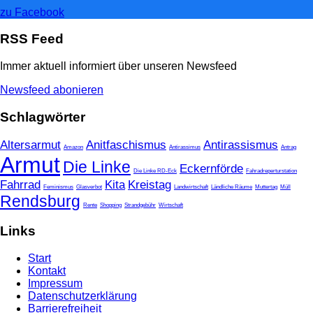
zu Facebook
RSS Feed
Immer aktuell informiert über unseren Newsfeed
Newsfeed abonieren
Schlagwörter
Altersarmut
Anitfaschismus
Antirassismus
Amazon
Antirassimus
Antrag
Armut
Die Linke
Eckernförde
Die Linke RD-Eck
Fahradreperturstation
Fahrrad
Kita
Kreistag
Feminismus
Glasverbot
Landwirtschaft
Ländliche Räume
Muttertag
Müll
Rendsburg
Rente
Shopping
Strandgebühr
Wirtschaft
Links
Start
Kontakt
Impressum
Datenschutzerklärung
Barrierefreiheit