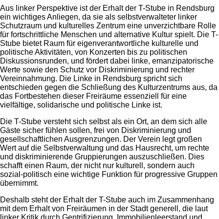
Aus linker Perspektive ist der Erhalt der T-Stube in Rendsburg
ein wichtiges Anliegen, da sie als selbstverwalteter linker
Schutzraum und kulturelles Zentrum eine unverzichtbare Rolle
für fortschrittliche Menschen und alternative Kultur spielt. Die T-
Stube bietet Raum für eigenverantwortliche kulturelle und
politische Aktivitäten, von Konzerten bis zu politischen
Diskussionsrunden, und fördert dabei linke, emanzipatorische
Werte sowie den Schutz vor Diskriminierung und rechter
Vereinnahmung. Die Linke in Rendsburg spricht sich
entschieden gegen die Schließung des Kulturzentrums aus, da
das Fortbestehen dieser Freiräume essenziell für eine
vielfältige, solidarische und politische Linke ist.
Die T-Stube versteht sich selbst als ein Ort, an dem sich alle
Gäste sicher fühlen sollen, frei von Diskriminierung und
gesellschaftlichen Ausgrenzungen. Der Verein legt großen
Wert auf die Selbstverwaltung und das Hausrecht, um rechte
und diskriminierende Gruppierungen auszuschließen. Dies
schafft einen Raum, der nicht nur kulturell, sondern auch
sozial-politisch eine wichtige Funktion für progressive Gruppen
übernimmt.
Deshalb steht der Erhalt der T-Stube auch im Zusammenhang
mit dem Erhalt von Freiräumen in der Stadt generell, die laut
linker Kritik durch Gentrifizierung, Immobilienleerstand und