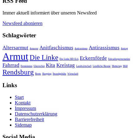
RSS Feed
Immer aktuell informiert über unseren Newsfeed
Newsfeed abonieren
Schlagwörter
Altersarmut
Anitfaschismus
Antirassismus
Amazon
Antirassimus
Antrag
Armut
Die Linke
Eckernförde
Die Linke RD-Eck
Fahradreperturstation
Fahrrad
Kita
Kreistag
Feminismus
Glasverbot
Landwirtschaft
Ländliche Räume
Muttertag
Müll
Rendsburg
Rente
Shopping
Strandgebühr
Wirtschaft
Links
Start
Kontakt
Impressum
Datenschutzerklärung
Barrierefreiheit
Sidemap
Social Media