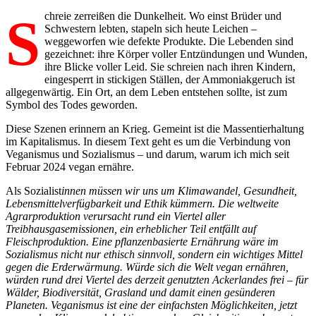
Schreie zerreißen die Dunkelheit. Wo einst Brüder und
Schwestern lebten, stapeln sich heute Leichen –
weggeworfen wie defekte Produkte. Die Lebenden sind
gezeichnet: ihre Körper voller Entzündungen und Wunden,
ihre Blicke voller Leid. Sie schreien nach ihren Kindern,
eingesperrt in stickigen Ställen, der Ammoniakgeruch ist
allgegenwärtig. Ein Ort, an dem Leben entstehen sollte, ist zum
Symbol des Todes geworden.
Diese Szenen erinnern an Krieg. Gemeint ist die Massentierhaltung
im Kapitalismus. In diesem Text geht es um die Verbindung von
Veganismus und Sozialismus – und darum, warum ich mich seit
Februar 2024 vegan ernähre.
Als Sozialist
innen müssen wir uns um Klimawandel, Gesundheit,
Lebensmittelverfügbarkeit und Ethik kümmern. Die weltweite
Agrarproduktion verursacht rund ein Viertel aller
Treibhausgasemissionen, ein erheblicher Teil entfällt auf
Fleischproduktion. Eine pflanzenbasierte Ernährung wäre im
Sozialismus nicht nur ethisch sinnvoll, sondern ein wichtiges Mittel
gegen die Erderwärmung. Würde sich die Welt vegan ernähren,
würden rund drei Viertel des derzeit genutzten Ackerlandes frei – für
Wälder, Biodiversität, Grasland und damit einen gesünderen
Planeten. Veganismus ist eine der einfachsten Möglichkeiten, jetzt