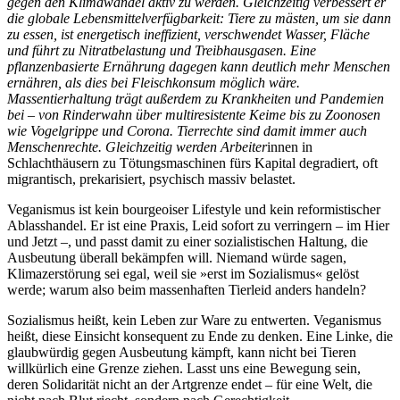
gegen den Klimawandel aktiv zu werden. Gleichzeitig verbessert er
die globale Lebensmittelverfügbarkeit: Tiere zu mästen, um sie dann
zu essen, ist energetisch ineffizient, verschwendet Wasser, Fläche
und führt zu Nitratbelastung und Treibhausgasen. Eine
pflanzenbasierte Ernährung dagegen kann deutlich mehr Menschen
ernähren, als dies bei Fleischkonsum möglich wäre.
Massentierhaltung trägt außerdem zu Krankheiten und Pandemien
bei – von Rinderwahn über multiresistente Keime bis zu Zoonosen
wie Vogelgrippe und Corona. Tierrechte sind damit immer auch
Menschenrechte. Gleichzeitig werden Arbeiter
innen in
Schlachthäusern zu Tötungsmaschinen fürs Kapital degradiert, oft
migrantisch, prekarisiert, psychisch massiv belastet.
Veganismus ist kein bourgeoiser Lifestyle und kein reformistischer
Ablasshandel. Er ist eine Praxis, Leid sofort zu verringern – im Hier
und Jetzt –, und passt damit zu einer sozialistischen Haltung, die
Ausbeutung überall bekämpfen will. Niemand würde sagen,
Klimazerstörung sei egal, weil sie »erst im Sozialismus« gelöst
werde; warum also beim massenhaften Tierleid anders handeln?
Sozialismus heißt, kein Leben zur Ware zu entwerten. Veganismus
heißt, diese Einsicht konsequent zu Ende zu denken. Eine Linke, die
glaubwürdig gegen Ausbeutung kämpft, kann nicht bei Tieren
willkürlich eine Grenze ziehen. Lasst uns eine Bewegung sein,
deren Solidarität nicht an der Artgrenze endet – für eine Welt, die