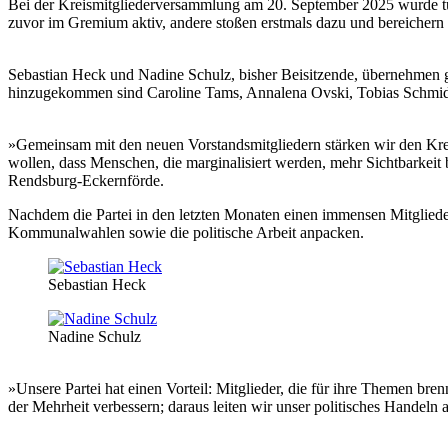
Bei der Kreismitgliederversammlung am 20. September 2025 wurde tu
zuvor im Gremium aktiv, andere stoßen erstmals dazu und bereichern d
Sebastian Heck und Nadine Schulz, bisher Beisitzende, übernehmen 
hinzugekommen sind Caroline Tams, Annalena Ovski, Tobias Schmidt,
»Gemeinsam mit den neuen Vorstandsmitgliedern stärken wir den Kr
wollen, dass Menschen, die marginalisiert werden, mehr Sichtbarkeit
Rendsburg-Eckernförde.
Nachdem die Partei in den letzten Monaten einen immensen Mitglied
Kommunalwahlen sowie die politische Arbeit anpacken.
Sebastian Heck
Nadine Schulz
»Unsere Partei hat einen Vorteil: Mitglieder, die für ihre Themen 
der Mehrheit verbessern; daraus leiten wir unser politisches Handeln