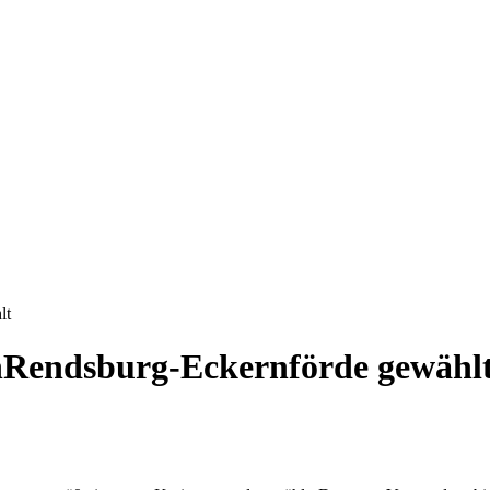
lt
nRendsburg-Eckernförde gewähl