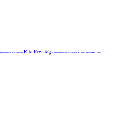
Kita
Kreistag
Feminismus
Glasverbot
Landwirtschaft
Ländliche Räume
Muttertag
Müll