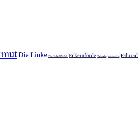
rmut
Die Linke
Eckernförde
Fahrrad
Die Linke RD-Eck
Fahradreperturstation