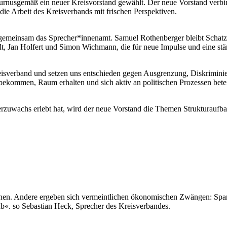
rnusgemäß ein neuer Kreisvorstand gewählt. Der neue Vorstand verbind
ie Arbeit des Kreisverbands mit frischen Perspektiven.
gemeinsam das Sprecher*innenamt. Samuel Rothenberger bleibt Schatzm
 Jan Holfert und Simon Wichmann, die für neue Impulse und eine stärk
eisverband und setzen uns entschieden gegen Ausgrenzung, Diskrimini
 bekommen, Raum erhalten und sich aktiv an politischen Prozessen bete
erzuwachs erlebt hat, wird der neue Vorstand die Themen Strukturauf
brennen. Andere ergeben sich vermeintlichen ökonomischen Zwängen: Sp
 ab«. so Sebastian Heck, Sprecher des Kreisverbandes.