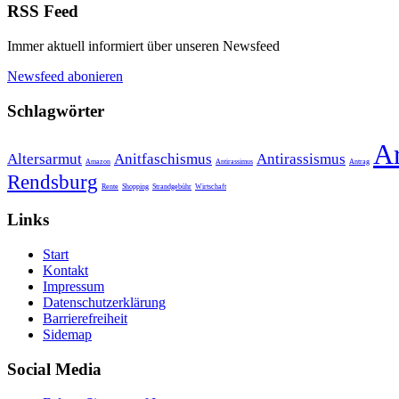
RSS Feed
Immer aktuell informiert über unseren Newsfeed
Newsfeed abonieren
Schlagwörter
A
Altersarmut
Anitfaschismus
Antirassismus
Amazon
Antirassimus
Antrag
Rendsburg
Rente
Shopping
Strandgebühr
Wirtschaft
Links
Start
Kontakt
Impressum
Datenschutzerklärung
Barrierefreiheit
Sidemap
Social Media