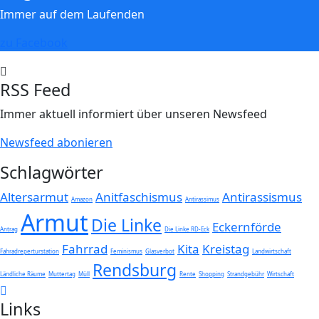
Immer auf dem Laufenden
zu Facebook
RSS Feed
Immer aktuell informiert über unseren Newsfeed
Newsfeed abonieren
Schlagwörter
Altersarmut
Anitfaschismus
Antirassismus
Amazon
Antirassimus
Armut
Die Linke
Eckernförde
Antrag
Die Linke RD-Eck
Fahrrad
Kita
Kreistag
Fahradreperturstation
Feminismus
Glasverbot
Landwirtschaft
Rendsburg
Ländliche Räume
Muttertag
Müll
Rente
Shopping
Strandgebühr
Wirtschaft
Links