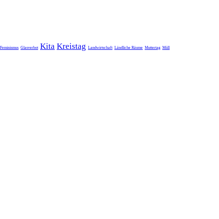
Kita
Kreistag
Feminismus
Glasverbot
Landwirtschaft
Ländliche Räume
Muttertag
Müll