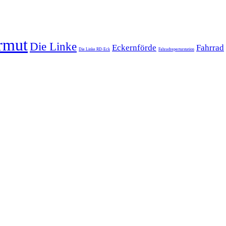
rmut
Die Linke
Eckernförde
Fahrrad
Die Linke RD-Eck
Fahradreperturstation