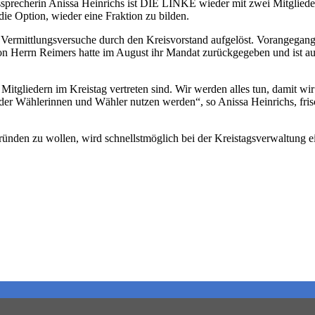
ssprecherin Anissa Heinrichs ist DIE LINKE wieder mit zwei Mitglieder
 die Option, wieder eine Fraktion zu bilden.
Vermittlungsversuche durch den Kreisvorstand aufgelöst. Vorangegan
on Herrn Reimers hatte im August ihr Mandat zurückgegeben und ist aus
 Mitgliedern im Kreistag vertreten sind. Wir werden alles tun, damit wi
 der Wählerinnen und Wähler nutzen werden“, so Anissa Heinrichs, fris
nden zu wollen, wird schnellstmöglich bei der Kreistagsverwaltung ei