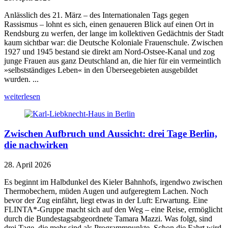
Anlässlich des 21. März – des Internationalen Tags gegen
Rassismus – lohnt es sich, einen genaueren Blick auf einen Ort in
Rendsburg zu werfen, der lange im kollektiven Gedächtnis der Stadt
kaum sichtbar war: die Deutsche Koloniale Frauenschule. Zwischen
1927 und 1945 bestand sie direkt am Nord-Ostsee-Kanal und zog
junge Frauen aus ganz Deutschland an, die hier für ein vermeintlich
»selbstständiges Leben« in den Überseegebieten ausgebildet
wurden. ...
weiterlesen
Zwischen Aufbruch und Aussicht: drei Tage Berlin,
die nachwirken
28. April 2026
Es beginnt im Halbdunkel des Kieler Bahnhofs, irgendwo zwischen
Thermobechern, müden Augen und aufgeregtem Lachen. Noch
bevor der Zug einfährt, liegt etwas in der Luft: Erwartung. Eine
FLINTA*-Gruppe macht sich auf den Weg – eine Reise, ermöglicht
durch die Bundestagsabgeordnete Tamara Mazzi. Was folgt, sind
drei Tage, die mehr sind als Programmpunkte. Schon die Fahrt wird