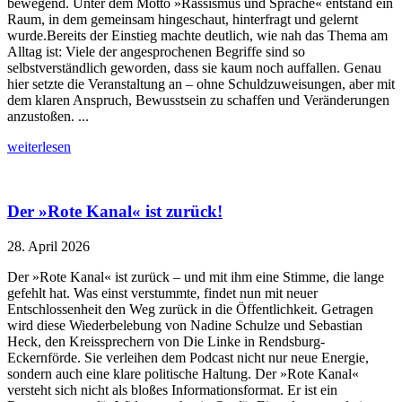
bewegend. Unter dem Motto »Rassismus und Sprache« entstand ein
Raum, in dem gemeinsam hingeschaut, hinterfragt und gelernt
wurde.Bereits der Einstieg machte deutlich, wie nah das Thema am
Alltag ist: Viele der angesprochenen Begriffe sind so
selbstverständlich geworden, dass sie kaum noch auffallen. Genau
hier setzte die Veranstaltung an – ohne Schuldzuweisungen, aber mit
dem klaren Anspruch, Bewusstsein zu schaffen und Veränderungen
anzustoßen. ...
weiterlesen
Der »Rote Kanal« ist zurück!
28. April 2026
Der »Rote Kanal« ist zurück – und mit ihm eine Stimme, die lange
gefehlt hat. Was einst verstummte, findet nun mit neuer
Entschlossenheit den Weg zurück in die Öffentlichkeit. Getragen
wird diese Wiederbelebung von Nadine Schulze und Sebastian
Heck, den Kreissprechern von Die Linke in Rendsburg-
Eckernförde. Sie verleihen dem Podcast nicht nur neue Energie,
sondern auch eine klare politische Haltung. Der »Rote Kanal«
versteht sich nicht als bloßes Informationsformat. Er ist ein