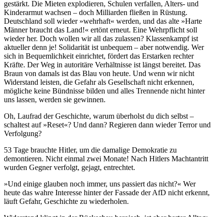
gestärkt. Die Mieten explodieren, Schulen verfallen, Alters- und
Kinderarmut wachsen – doch Milliarden fließen in Rüstung.
Deutschland soll wieder »wehrhaft« werden, und das alte »Harte
Männer braucht das Land!« ertönt erneut. Eine Wehrpflicht soll
wieder her. Doch wollen wir all das zulassen? Klassenkampf ist
aktueller denn je! Solidarität ist unbequem – aber notwendig. Wer
sich in Bequemlichkeit einrichtet, fördert das Erstarken rechter
Kräfte. Der Weg in autoritäre Verhältnisse ist längst bereitet. Das
Braun von damals ist das Blau von heute. Und wenn wir nicht
Widerstand leisten, die Gefahr als Gesellschaft nicht erkennen,
mögliche keine Bündnisse bilden und alles Trennende nicht hinter
uns lassen, werden sie gewinnen.
Oh, Laufrad der Geschichte, warum überholst du dich selbst –
schaltest auf »Reset«? Und dann? Regieren dann wieder Terror und
Verfolgung?
53 Tage brauchte Hitler, um die damalige Demokratie zu
demontieren. Nicht einmal zwei Monate! Nach Hitlers Machtantritt
wurden Gegner verfolgt, gejagt, entrechtet.
»Und einige glauben noch immer, uns passiert das nicht?« Wer
heute das wahre Interesse hinter der Fassade der AfD nicht erkennt,
läuft Gefahr, Geschichte zu wiederholen.