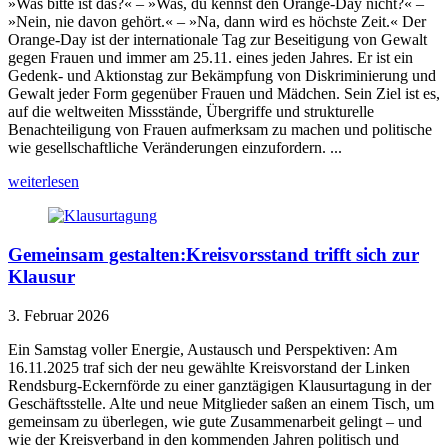
»Was bitte ist das?« – »Was, du kennst den Orange-Day nicht?« –
»Nein, nie davon gehört.« – »Na, dann wird es höchste Zeit.« Der
Orange-Day ist der internationale Tag zur Beseitigung von Gewalt
gegen Frauen und immer am 25.11. eines jeden Jahres. Er ist ein
Gedenk- und Aktionstag zur Bekämpfung von Diskriminierung und
Gewalt jeder Form gegenüber Frauen und Mädchen. Sein Ziel ist es,
auf die weltweiten Missstände, Übergriffe und strukturelle
Benachteiligung von Frauen aufmerksam zu machen und politische
wie gesellschaftliche Veränderungen einzufordern. ...
weiterlesen
Gemeinsam gestalten:Kreisvorsstand trifft sich zur
Klausur
3. Februar 2026
Ein Samstag voller Energie, Austausch und Perspektiven: Am
16.11.2025 traf sich der neu gewählte Kreisvorstand der Linken
Rendsburg-Eckernförde zu einer ganztägigen Klausurtagung in der
Geschäftsstelle. Alte und neue Mitglieder saßen an einem Tisch, um
gemeinsam zu überlegen, wie gute Zusammenarbeit gelingt – und
wie der Kreisverband in den kommenden Jahren politisch und