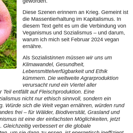
geworden.
Diese Szenen erinnern an Krieg. Gemeint ist
die Massentierhaltung im Kapitalismus. In
diesem Text geht es um die Verbindung von
Veganismus und Sozialismus – und darum,
warum ich mich seit Februar 2024 vegan
ernähre.
Als Sozialist
innen müssen wir uns um
Klimawandel, Gesundheit,
Lebensmittelverfügbarkeit und Ethik
kümmern. Die weltweite Agrarproduktion
verursacht rund ein Viertel aller
Teil entfällt auf Fleischproduktion. Eine
alismus nicht nur ethisch sinnvoll, sondern ein
g. Würde sich die Welt vegan ernähren, würden rund
andes frei – für Wälder, Biodiversität, Grasland und
smus ist eine der einfachsten Möglichkeiten, jetzt
Gleichzeitig verbessert er die globale
en, um sie dann zu essen, ist energetisch ineffizient,