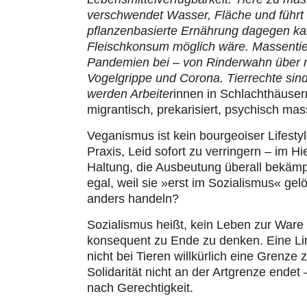
verschwendet Wasser, Fläche und führt 
pflanzenbasierte Ernährung dagegen kan
Fleischkonsum möglich wäre. Massentie
Pandemien bei – von Rinderwahn über m
Vogelgrippe und Corona. Tierrechte sin
werden Arbeiter
innen in Schlachthäuser
migrantisch, prekarisiert, psychisch mass
Veganismus ist kein bourgeoiser Lifestyl
Praxis, Leid sofort zu verringern – im Hi
Haltung, die Ausbeutung überall bekämp
egal, weil sie »erst im Sozialismus« ge
anders handeln?
Sozialismus heißt, kein Leben zur Ware 
konsequent zu Ende zu denken. Eine Li
nicht bei Tieren willkürlich eine Grenz
Solidarität nicht an der Artgrenze endet 
nach Gerechtigkeit.